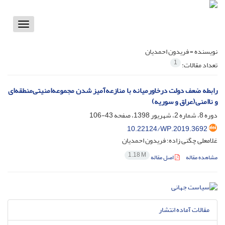
Toggle
vigation
نویسنده =
فریدون احمدیان
1
تعداد مقالات:
رابطه ضعف دولت درخاورمیانه با منازعه‌آمیز شدن مجموعه‌امنیتی‌منطقه‌ای
و ناامنی(عراق و سوریه)‏
دوره 8، شماره 2، شهریور 1398، صفحه
43-106
10.22124/WP.2019.3692
غلامعلی چگنی زاده؛ فریدون احمدیان
1.18 M
مشاهده مقاله
اصل مقاله
مقالات آماده انتشار