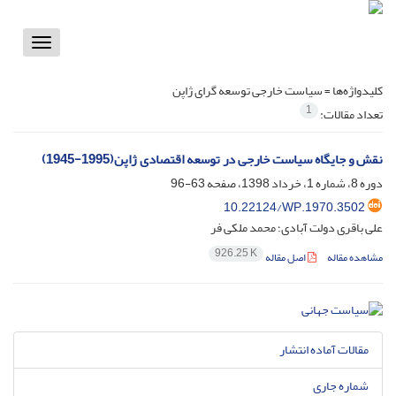
Toggle
vigation
کلیدواژه‌ها =
سیاست خارجی توسعه گرای ژاپن
1
تعداد مقالات:
نقش و جایگاه سیاست خارجی در توسعه اقتصادی ژاپن(1995-1945)
دوره 8، شماره 1، خرداد 1398، صفحه
63-96
10.22124/WP.1970.3502
علی باقری دولت آبادی؛ محمد ملکی فر
926.25 K
مشاهده مقاله
اصل مقاله
مقالات آماده انتشار
شماره جاری