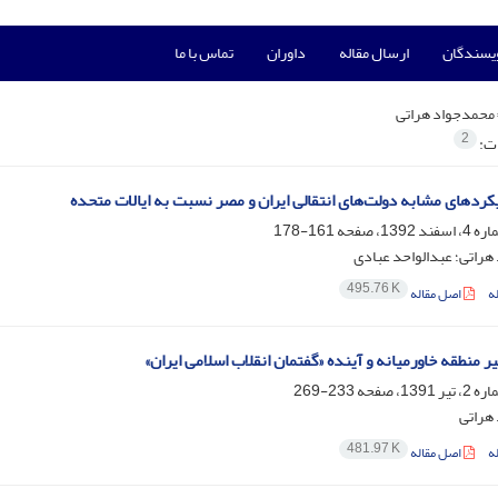
ویسندگان
ارسال مقاله
داوران
تماس با ما
محمدجواد هراتی
2
ات:
یکردهای مشابه دولت‌های انتقالی ایران و مصر نسبت به ایالات متحده
161-178
راتی؛ عبدالواحد عبادی
495.76 K
ه
اصل مقاله
ر منطقه خاورمیانه و آینده «گفتمان انقلاب اسلامی ایران»
233-269
هراتی
481.97 K
ه
اصل مقاله