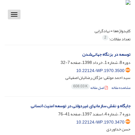
Toggle
vigation
کلیدواژه‌ها =
نهادگرایی
2
تعداد مقالات:
توسعه در بزنگاه جهانی‌شدن
دوره 8، شماره 1، خرداد 1398، صفحه
7-32
10.22124/WP.1970.3500
سید احمد موثقی؛ مژگان رضائیان اصفهانی
608.03 K
مشاهده مقاله
اصل مقاله
جایگاه و نقش سازمانهای غیردولتی در توسعه امنیت انسانی
دوره 7، شماره 4، اسفند 1397، صفحه
41-76
10.22124/WP.1970.3470
حسن خداوردی