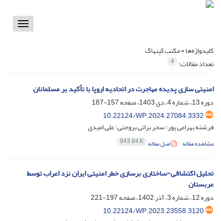
Toggle
vigation
کلیدواژه‌ها =
مکتب کپنهاگ
4
تعداد مقالات:
امنیتی سازی پدیده مهاجرت در اتحادیه اروپا با تأکید بر مسلمانان
دوره 13، شماره 4، دی 1403، صفحه
157-187
10.22124/WP.2024.27084.3332
فرشته بهرامی پور؛ سحر براتی بروجنی؛ علی امیدی
943.84 K
مشاهده مقاله
اصل مقاله
تحلیل اکتشافی-ساختاری برسازی خطر امنیتی ایران نزد اعراب توسط
عربستان
دوره 12، شماره 3، آذر 1402، صفحه
197-221
10.22124/WP.2023.23558.3120