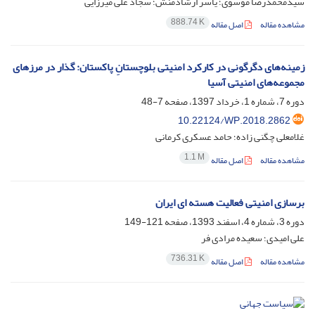
سیدمحمدرضا موسوی؛ یاسر ارشادمنش؛ سجاد علی میرزایی
888.74 K
مشاهده مقاله
اصل مقاله
زمینه‌های دگرگونی در کارکرد امنیتی بلوچستانِ پاکستان: گذار در مرزهای
مجموعه‌های امنیتی آسیا
دوره 7، شماره 1، خرداد 1397، صفحه
7-48
10.22124/WP.2018.2862
غلامعلی چگنی زاده؛ حامد عسکری کرمانی
1.1 M
مشاهده مقاله
اصل مقاله
برسازی امنیتی فعالیت هسته ای ایران
دوره 3، شماره 4، اسفند 1393، صفحه
121-149
علی امیدی؛ سعیده مرادی فر
736.31 K
مشاهده مقاله
اصل مقاله