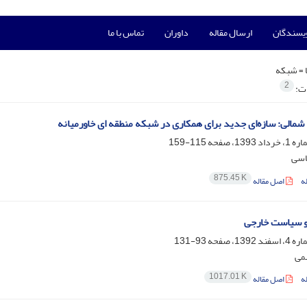
ویسندگان
ارسال مقاله
داوران
تماس با ما
 =
شبکه
2
ات:
 شمالی: سازه‌ای جدید برای همکاری در شبکه منطقه ای خاورمیانه
115-159
اسی
875.45 K
ه
اصل مقاله
و سیاست خارجی
93-131
می
1017.01 K
ه
اصل مقاله