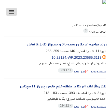
Toggle
vigation
کلیدواژه‌ها =
یازده سپتامبر
3
تعداد مقالات:
روند مواجهه آمریکا و روسیه با تروریسم؛ از تقابل تا تعامل
دوره 11، شماره 4، دی 1401، صفحه
259-288
10.22124/WP.2023.23585.3119
لیلا مروتی؛ ارسلان قربانی شیخ نشین؛ سیدعلی منوری
563.17 K
مشاهده مقاله
اصل مقاله
نقش واگرایانه آمریکا در منطقه خلیج فارس، پس از 11 سپتامبر
دوره 3، شماره 4، اسفند 1393، صفحه
183-218
احمد جالینوسی؛ هنگامه البرزی؛ یگانه طباطبایی
624.12 K
مشاهده مقاله
اصل مقاله