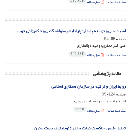
586.75 K
مشاهده مقاله
اصل مقاله
امنیت ملی و توسعه پایدار: پارادایم پساواشنگتنی و حکمروائی خوب
صفحه
65-94
علی اکبر جعفری؛ وحید ذوالفقاری
746.83 K
مشاهده مقاله
اصل مقاله
مقاله پژوهشی
روابط ایران و ترکیه در سازمان همکاری اسلامی
صفحه
124-95
احمد جانسیز؛ امیر رضا احمدی خوی
565 K
مشاهده مقاله
اصل مقاله
تحلیل قلمرو حاکمیت دولت ها در ژئوپلیتیک پست مدرن