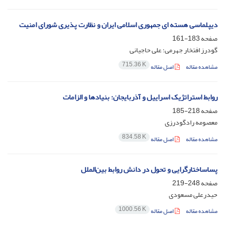
دیپلماسی هسته ای جمهوری اسلامی ایران و نظارت پذیری شورای امنیت
صفحه
183-161
گودرز افتخار جهرمی؛ علی حاجیانی
715.36 K
مشاهده مقاله
اصل مقاله
روابط استراتژیک اسراییل و آذربایجان: بنیادها و الزامات
صفحه
218-185
معصومه رادگودرزی
834.58 K
مشاهده مقاله
اصل مقاله
پساساختارگرایی و تحول در دانش روابط بین‌الملل
صفحه
248-219
حیدرعلی مسعودی
1000.56 K
مشاهده مقاله
اصل مقاله